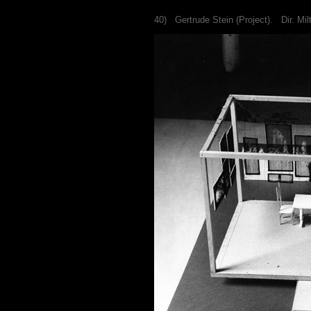
40) Gertrude Stein (Project). Dir. M